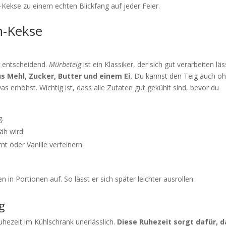
Kekse zu einem echten Blickfang auf jeder Feier.
n-Kekse
g entscheidend.
Mürbeteig
ist ein Klassiker, der sich gut verarbeiten läs
s Mehl, Zucker, Butter und einem Ei.
Du kannst den Teig auch o
s erhöhst. Wichtig ist, dass alle Zutaten gut gekühlt sind, bevor du
g.
äh wird.
 oder Vanille verfeinern.
n in Portionen auf. So lässt er sich später leichter ausrollen.
g
uhezeit im Kühlschrank unerlässlich.
Diese Ruhezeit sorgt dafür, 