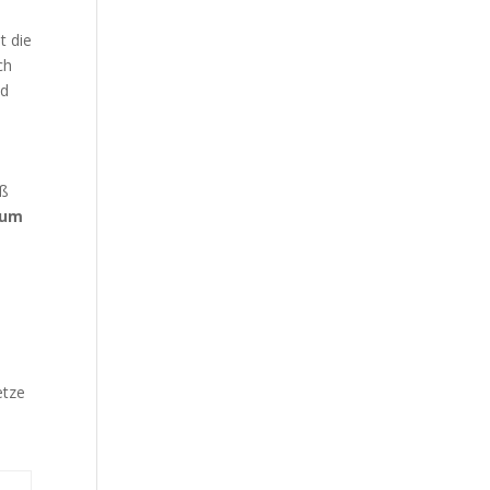
t die
ch
nd
iß
zum
m
etze