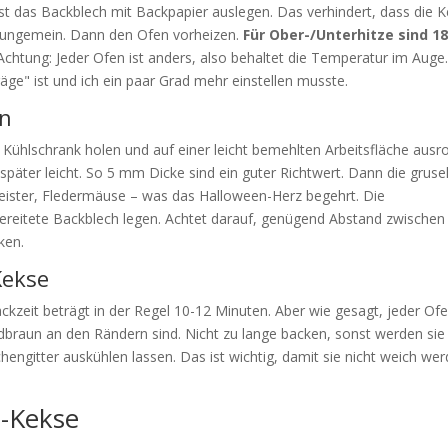
rst das Backblech mit Backpapier auslegen. Das verhindert, dass die 
 ungemein. Dann den Ofen vorheizen.
Für Ober-/Unterhitze sind 1
chtung: Jeder Ofen ist anders, also behaltet die Temperatur im Auge.
äge" ist und ich ein paar Grad mehr einstellen musste.
en
Kühlschrank holen und auf einer leicht bemehlten Arbeitsfläche ausro
 später leicht. So 5 mm Dicke sind ein guter Richtwert. Dann die gruse
eister, Fledermäuse – was das Halloween-Herz begehrt. Die
ereitete Backblech legen. Achtet darauf, genügend Abstand zwischen
ken.
Kekse
kzeit beträgt in der Regel 10-12 Minuten. Aber wie gesagt, jeder Ofe
oldbraun an den Rändern sind. Nicht zu lange backen, sonst werden sie
ngitter auskühlen lassen. Das ist wichtig, damit sie nicht weich wer
n-Kekse