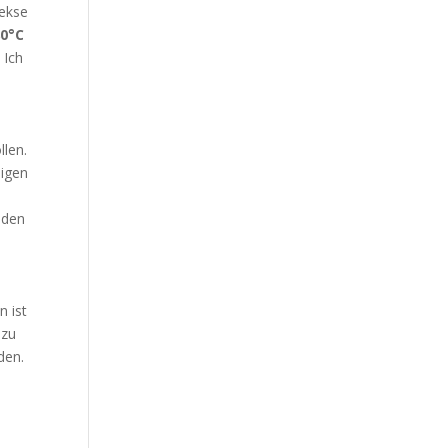
Kekse
80°C
 Ich
llen.
ligen
 den
n ist
 zu
den.