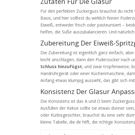
Zutaten Für Die Glasur
Für den perfekten Zuckerguss brauchst du nicht 
Basis, und hier solltest du wirklich feinen Pud
Eiweiß, entweder frisch oder pasteurisiert – bei
helfen, die Süße auszubalancieren. Und natürli
Zubereitung Der Eiweiß-Spritz
Die Zubereitung ist eigentlich ganz einfach, abe
leicht anschlagen, dann den Puderzucker nach 
Schluss hinzufügst
, und zwar tropfenweise, b
Handrührgerät oder einer Küchenmaschine, damit
Anfang etwas klumpig aussieht, das gibt sich mit 
Konsistenz Der Glasur Anpas
Die Konsistenz ist das A und O beim Zuckerguss. 
Ausfüllen der Kekse sollte sie etwas dünner sein,
oder Kürbisgesichter, brauchst du eine sehr dünne
kleine Tabelle, die dir hilft, die richtige Konsisten