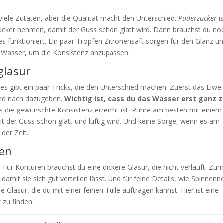
viele Zutaten, aber die Qualität macht den Unterschied.
Puderzucker
is
erzucker nehmen, damit der Guss schön glatt wird. Dann brauchst du no
des funktioniert. Ein paar Tropfen Zitronensaft sorgen für den Glanz u
ch Wasser, um die Konsistenz anzupassen.
glasur
r es gibt ein paar Tricks, die den Unterschied machen. Zuerst das Eiwe
und nach dazugeben.
Wichtig ist, dass du das Wasser erst ganz 
is die gewünschte Konsistenz erreicht ist. Rühre am besten mit einem
 der Guss schön glatt und luftig wird. Und keine Sorge, wenn es am
der Zeit.
sen
Für Konturen brauchst du eine dickere Glasur, die nicht verläuft. Zu
 damit sie sich gut verteilen lässt. Und für feine Details, wie Spinnenn
 Glasur, die du mit einer feinen Tülle auftragen kannst. Hier ist eine
z zu finden: