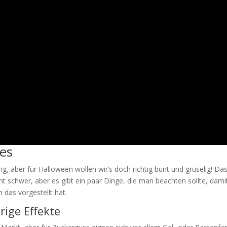
es
g, aber für Halloween wollen wir’s doch richtig bunt und gruselig! Da
cht schwer, aber es gibt ein paar Dinge, die man beachten sollte, dami
das vorgestellt hat.
rige Effekte