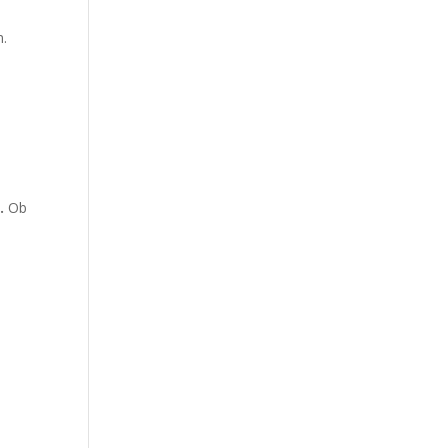
m.
.
Ob