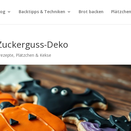
log
Backtipps & Techniken
Brot backen
Plätzchen
Zuckerguss-Deko
rezepte
,
Plätzchen & Kekse