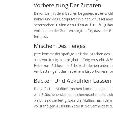
Vorbereitung Der Zutaten
Bevor wir mit dem Backen beginnen, ist es wicht
Kakao und das Backpulver in einer Schüssel abwi
bereitstehen.
Heize den Ofen auf 180°C (Ober
Vorbereiten der Zutaten sorgt dafür, dass der Ba
fertig ist.
Mischen Des Teiges
Jetzt kommt der spaßige Teil: das Mischen des T
alles vorsichtig, bis ein glatter Teig entsteht.
Acht
Hebe zum Schluss die Schokostückchen unter den
Am besten geht das mit einem Eisportionierer od
Backen Und Abkühlen Lassen
Die gefüllten Muffinförmchen kommen nun in de
eine Stäbchenprobe, um sicherzustellen, dass d
bleibt, sind sie fertig. Lass die Muffins nach d
vollständigen Auskühlen stellst. So vermeidest d