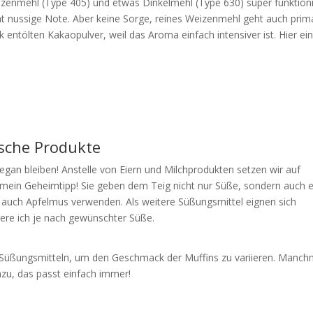
izenmehl (Type 405) und etwas Dinkelmehl (Type 630) super funktioni
t nussige Note. Aber keine Sorge, reines Weizenmehl geht auch prim
 entölten Kakaopulver, weil das Aroma einfach intensiver ist. Hier ei
sche Produkte
 vegan bleiben! Anstelle von Eiern und Milchprodukten setzen wir auf
er mein Geheimtipp! Sie geben dem Teig nicht nur Süße, sondern auch 
du auch Apfelmus verwenden. Als weitere Süßungsmittel eignen sich
iere ich je nach gewünschter Süße.
 Süßungsmitteln, um den Geschmack der Muffins zu variieren. Manch
nzu, das passt einfach immer!