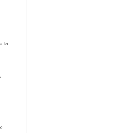
 oder
,
o.