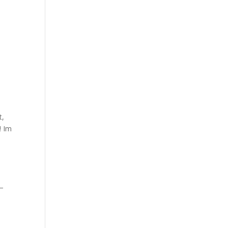
t,
! Im
 –