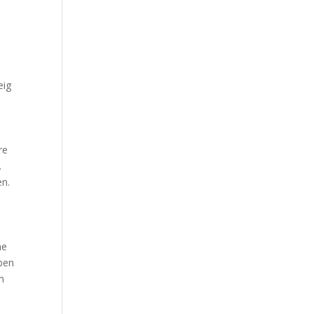
eig
re
.
en.
he
eben
m