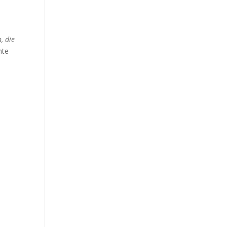
n, die
hte