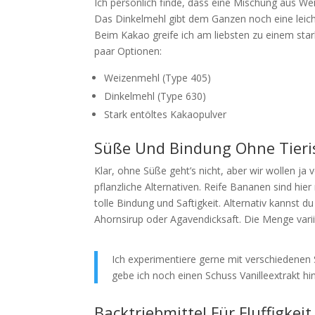
Ich persönlich finde, dass eine Mischung aus We
Das Dinkelmehl gibt dem Ganzen noch eine leich
Beim Kakao greife ich am liebsten zu einem stark
paar Optionen:
Weizenmehl (Type 405)
Dinkelmehl (Type 630)
Stark entöltes Kakaopulver
Süße Und Bindung Ohne Tieri
Klar, ohne Süße geht’s nicht, aber wir wollen ja
pflanzliche Alternativen. Reife Bananen sind hi
tolle Bindung und Saftigkeit. Alternativ kannst 
Ahornsirup oder Agavendicksaft. Die Menge vari
Ich experimentiere gerne mit verschiedenen
gebe ich noch einen Schuss Vanilleextrakt hi
Backtriebmittel Für Fluffigkeit