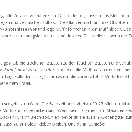
ig, alle Zutaten vorzubereiten. Das bedeutet, dass du das Mehl, den
egen und vermischen solltest. Die Pflanzenmilch und das Öl sollten
-/Unterhitze) vor
und lege Muffinförmchen in ein Muffinblech. Das
ckprozess reibungslos abläuft und du keine Zeit verlierst, wenn der T
eiges! Gib die trockenen Zutaten zu den feuchten Zutaten und verrüh
e darauf, nicht zu viel zu rühren
, da dies die Muffins zäh machen kann
 Teig. Fülle den Teig gleichmäßig in die vorbereiteten Muffinförmch
er einem Löffel.
n vorgeheizten Ofen. Die Backzeit beträgt etwa 20-25 Minuten. Mac
ie Muffins durchgebacken sind. Wenn kein Teig mehr am Stäbchen kl
em Backen kurz im Blech abkühlen, bevor du sie auf ein Kuchengitter zu
u, dass sie am Blech kleben bleiben. Und dann: Genießen!